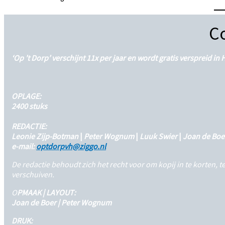
C
‘Op ’t Dorp’ verschijnt 11x per jaar en wordt gratis verspreid i
OPLAGE:
2400 stuks
REDACTIE:
Leonie Zijp-Botman
|
Peter Wognum
|
Luuk Swier
|
Joan de Boe
e-mail:
optdorpvh@ziggo.nl
De redactie behoudt zich het recht voor om kopij in te korten,
verschuiven.
O
PMAAK | LAYOUT:
Joan de Boer | Peter Wognum
DRUK: