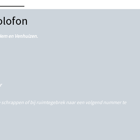
olofon
n Hem en Venhuizen.
r
 te schrappen of bij ruimtegebrek naar een volgend nummer te